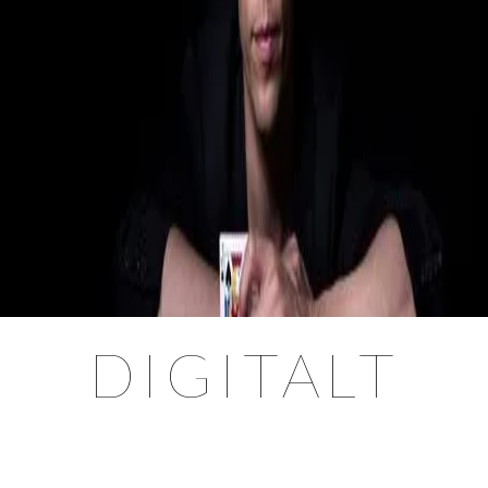
DIGITALT
Virtually Magic-en interaktiv magishow hemma hos er!